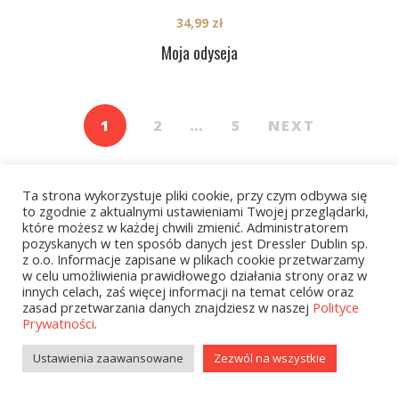
34,99
zł
Moja odyseja
1
2
…
5
NEXT
Ta strona wykorzystuje pliki cookie, przy czym odbywa się
to zgodnie z aktualnymi ustawieniami Twojej przeglądarki,
które możesz w każdej chwili zmienić. Administratorem
pozyskanych w ten sposób danych jest Dressler Dublin sp.
z o.o. Informacje zapisane w plikach cookie przetwarzamy
Kategorie
w celu umożliwienia prawidłowego działania strony oraz w
innych celach, zaś więcej informacji na temat celów oraz
zasad przetwarzania danych znajdziesz w naszej
Polityce
Prywatności
.
zobacz wszystkie
Ustawienia zaawansowane
Zezwól na wszystkie
Kolekcje Biedronka