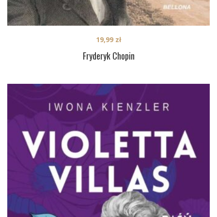
19,99
zł
Fryderyk Chopin