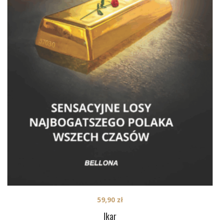
59,90
zł
Ikar