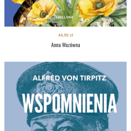
44,90
zł
Anna Wazówna