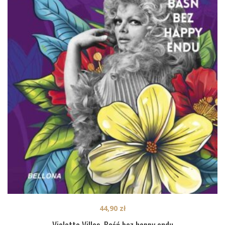
44,90
zł
Violetta Villas. Baśń bez happy endu