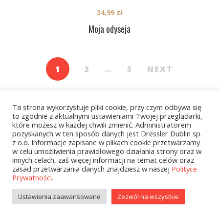
34,99
zł
Moja odyseja
1
2
…
5
NEXT
Ta strona wykorzystuje pliki cookie, przy czym odbywa się
to zgodnie z aktualnymi ustawieniami Twojej przeglądarki,
które możesz w każdej chwili zmienić. Administratorem
pozyskanych w ten sposób danych jest Dressler Dublin sp.
z o.o. Informacje zapisane w plikach cookie przetwarzamy
Kategorie
w celu umożliwienia prawidłowego działania strony oraz w
innych celach, zaś więcej informacji na temat celów oraz
zasad przetwarzania danych znajdziesz w naszej
Polityce
Prywatności
.
zobacz wszystkie
Ustawienia zaawansowane
Zezwól na wszystkie
Kolekcje Biedronka