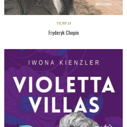
19,99
zł
Fryderyk Chopin