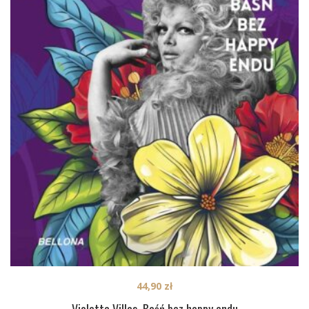
44,90
zł
Violetta Villas. Baśń bez happy endu