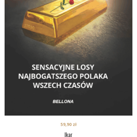
59,90
zł
Ikar