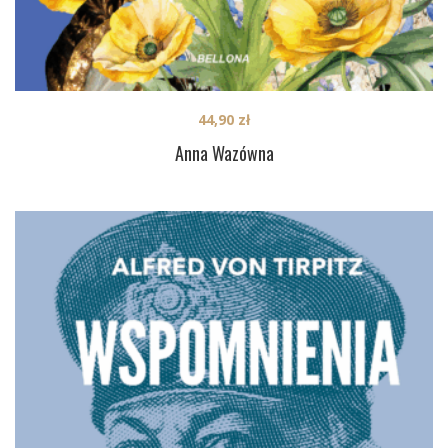
44,90
zł
Anna Wazówna