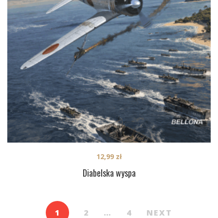
12,99
zł
Diabelska wyspa
1
2
…
4
NEXT