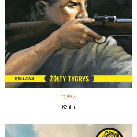
12,99
zł
63 dni