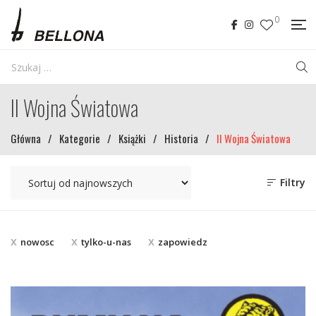
0
II Wojna Światowa
Główna
/
Kategorie
/
Książki
/
Historia
/
II Wojna Światowa
Filtry
nowosc
tylko-u-nas
zapowiedz