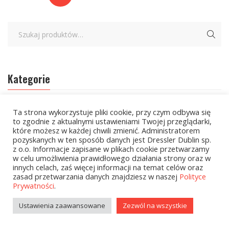
Kategorie
zobacz wszystkie
Ta strona wykorzystuje pliki cookie, przy czym odbywa się
to zgodnie z aktualnymi ustawieniami Twojej przeglądarki,
które możesz w każdej chwili zmienić. Administratorem
Kolekcje Biedronka
pozyskanych w ten sposób danych jest Dressler Dublin sp.
z o.o. Informacje zapisane w plikach cookie przetwarzamy
Kolekcje Biedronka - 16.02.2026
w celu umożliwienia prawidłowego działania strony oraz w
innych celach, zaś więcej informacji na temat celów oraz
Wielcy Humaniści - 16.02.2026
zasad przetwarzania danych znajdziesz w naszej
Polityce
Prywatności
.
Wielcy Humaniści – 02.03.2026
Ustawienia zaawansowane
Zezwól na wszystkie
Kolekcje Biedronka - 16.03.2026