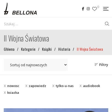
0
II Wojna Światowa
Główna
/
Kategorie
/
Książki
/
Historia
/
II Wojna Światowa
Filtry
nowosc
zapowiedz
tylko-u-nas
audiobook
ksiazka