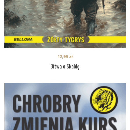
12,99
zł
Bitwa o Skaldę