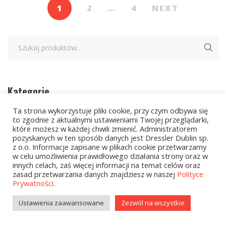
1
2
…
4
NEXT
Kategorie
Ta strona wykorzystuje pliki cookie, przy czym odbywa się
to zgodnie z aktualnymi ustawieniami Twojej przeglądarki,
zobacz wszystkie
które możesz w każdej chwili zmienić. Administratorem
pozyskanych w ten sposób danych jest Dressler Dublin sp.
Kolekcje Biedronka
z o.o. Informacje zapisane w plikach cookie przetwarzamy
w celu umożliwienia prawidłowego działania strony oraz w
Kolekcje Biedronka - 16.02.2026
innych celach, zaś więcej informacji na temat celów oraz
zasad przetwarzania danych znajdziesz w naszej
Polityce
Prywatności
.
Wielcy Humaniści - 16.02.2026
Ustawienia zaawansowane
Zezwól na wszystkie
Wielcy Humaniści – 02.03.2026
Kolekcje Biedronka - 16.03.2026