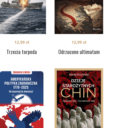
12,99
zł
12,99
zł
Trzecia torpeda
Odrzucone ultimatum