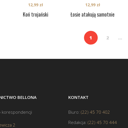
12,99
zł
12,99
zł
Koń trojański
Łosie atakują samotnie
1
2
…
ICTWO BELLONA
KONTAKT
 korespondencji
Biuro:
(22) 45 70 402
Redakcja:
(22) 45 70 444
ewicza 2