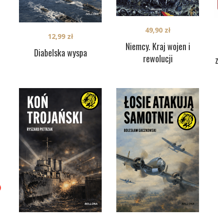
49,90
zł
12,99
zł
Niemcy. Kraj wojen i
Diabelska wyspa
rewolucji