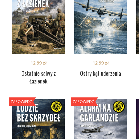
12,99
zł
12,99
zł
Ostatnie salwy z
Ostry kąt uderzenia
Łazienek
ZAPOWIEDŹ
ZAPOWIEDŹ