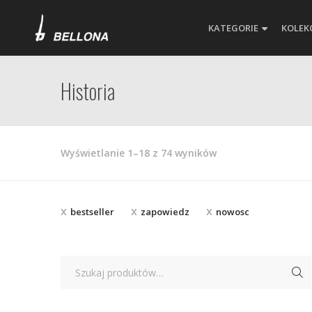
KATEGORIE
KOLEK
Historia
Posortowane
Wyświetlanie 1–18 z 74 wyników
według
najnowszych
bestseller
zapowiedz
nowosc