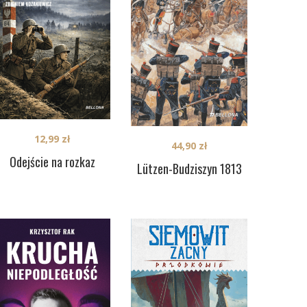
12,99
zł
44,90
zł
Odejście na rozkaz
Lützen-Budziszyn 1813