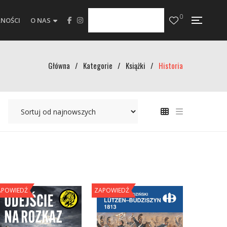
0
NOŚCI
O NAS
Główna
/
Kategorie
/
Książki
/
Historia
APOWIEDŹ
ZAPOWIEDŹ