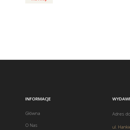
INFORMACJE
WYDAWN
Główna
Adres do
O Nas
ul. Hanki