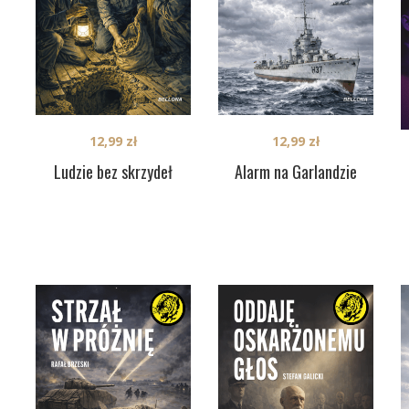
12,99
zł
12,99
zł
Ludzie bez skrzydeł
Alarm na Garlandzie