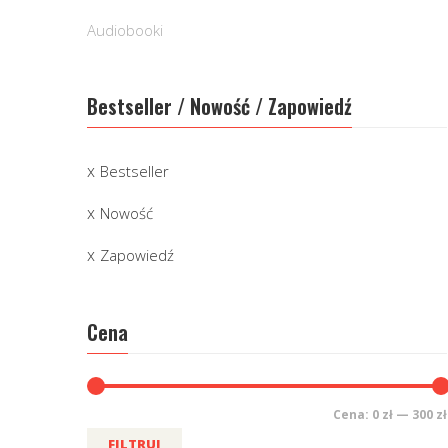
Audiobooki
Bestseller / Nowość / Zapowiedź
Bestseller
Nowość
Zapowiedź
Cena
Cena:
0 zł
—
300 zł
FILTRUJ