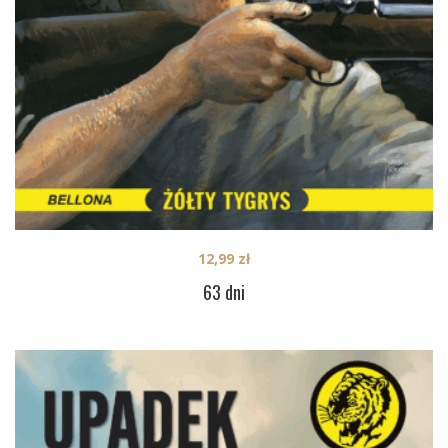
12,99
zł
63 dni