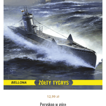
12,99
zł
Peryskop w górę