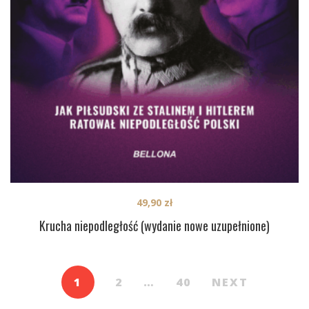
49,90
zł
Krucha niepodległość (wydanie nowe uzupełnione)
1
2
…
40
NEXT