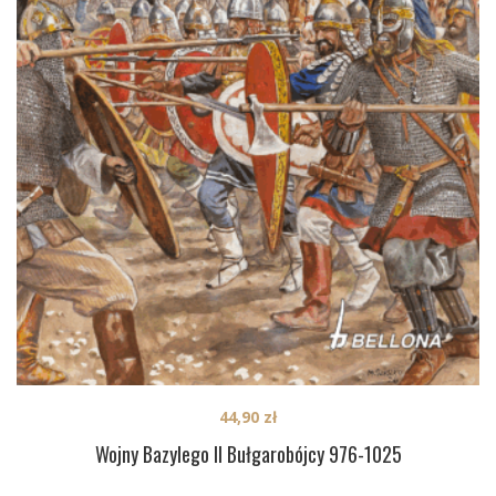
44,90
zł
Wojny Bazylego II Bułgarobójcy 976-1025