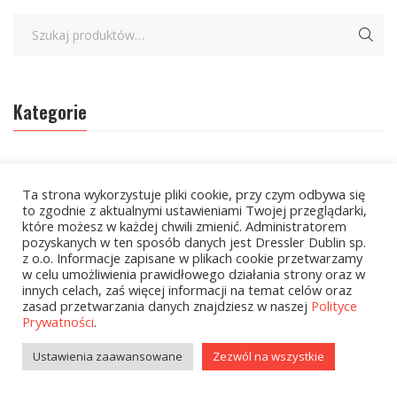
Kategorie
zobacz wszystkie
Ta strona wykorzystuje pliki cookie, przy czym odbywa się
Kolekcje Biedronka
to zgodnie z aktualnymi ustawieniami Twojej przeglądarki,
które możesz w każdej chwili zmienić. Administratorem
Kolekcje Biedronka - 16.02.2026
pozyskanych w ten sposób danych jest Dressler Dublin sp.
z o.o. Informacje zapisane w plikach cookie przetwarzamy
w celu umożliwienia prawidłowego działania strony oraz w
Wielcy Humaniści - 16.02.2026
innych celach, zaś więcej informacji na temat celów oraz
zasad przetwarzania danych znajdziesz w naszej
Polityce
Wielcy Humaniści – 02.03.2026
Prywatności
.
Kolekcje Biedronka - 16.03.2026
Ustawienia zaawansowane
Zezwól na wszystkie
Wielcy Humaniści – 16.03.2026