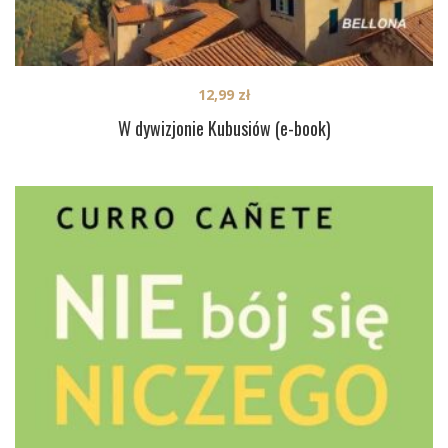
12,99
zł
W dywizjonie Kubusiów (e-book)