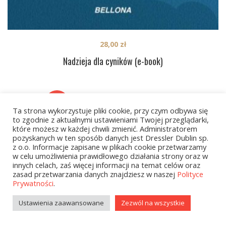
28,00
zł
Nadzieja dla cyników (e-book)
1
2
…
42
NEXT
Ta strona wykorzystuje pliki cookie, przy czym odbywa się
to zgodnie z aktualnymi ustawieniami Twojej przeglądarki,
które możesz w każdej chwili zmienić. Administratorem
pozyskanych w ten sposób danych jest Dressler Dublin sp.
z o.o. Informacje zapisane w plikach cookie przetwarzamy
w celu umożliwienia prawidłowego działania strony oraz w
innych celach, zaś więcej informacji na temat celów oraz
zasad przetwarzania danych znajdziesz w naszej
Polityce
Prywatności
.
Kategorie
Ustawienia zaawansowane
Zezwól na wszystkie
zobacz wszystkie