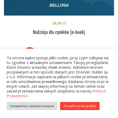
28,00
zł
Nadzieja dla cyników (e-book)
1
2
…
42
NEXT
Ta strona wykorzystuje pliki cookie, przy czym odbywa się
to zgodnie z aktualnymi ustawieniami Twojej przeglądarki,
które możesz w każdej chwili zmienić. Administratorem
pozyskanych w ten sposób danych jest Dressler Dublin sp.
z o.o. Informacje zapisane w plikach cookie przetwarzamy
w celu umożliwienia prawidłowego działania strony oraz w
innych celach, zaś więcej informacji na temat celów oraz
zasad przetwarzania danych znajdziesz w naszej
Polityce
Prywatności
.
Kategorie
Ustawienia zaawansowane
Zezwól na wszystkie
zobacz wszystkie