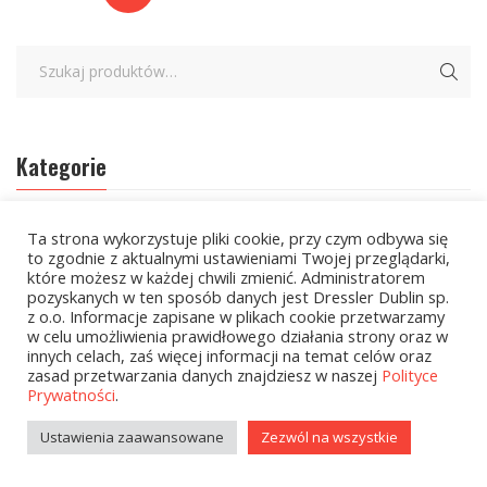
Kategorie
zobacz wszystkie
Ta strona wykorzystuje pliki cookie, przy czym odbywa się
to zgodnie z aktualnymi ustawieniami Twojej przeglądarki,
które możesz w każdej chwili zmienić. Administratorem
Wielcy Humaniści – 02.03.2026
pozyskanych w ten sposób danych jest Dressler Dublin sp.
z o.o. Informacje zapisane w plikach cookie przetwarzamy
Kolekcje Biedronka - 16.03.2026
w celu umożliwienia prawidłowego działania strony oraz w
innych celach, zaś więcej informacji na temat celów oraz
Wielcy Humaniści – 16.03.2026
zasad przetwarzania danych znajdziesz w naszej
Polityce
Prywatności
.
Kolekcje Biedronka - 13.04.2026
Ustawienia zaawansowane
Zezwól na wszystkie
Kolekcje Biedronka