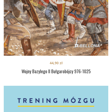
44,90
zł
Wojny Bazylego II Bułgarobójcy 976-1025