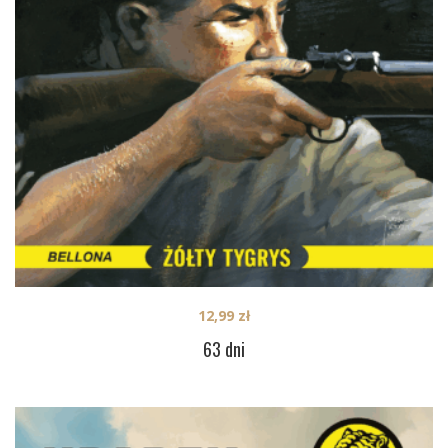
12,99
zł
63 dni