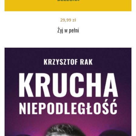
29,99
zł
Żyj w pełni