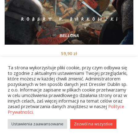
59,90
zł
Siemowit Zacny. Cykl Przodkowie. Tom 4
Ta strona wykorzystuje pliki cookie, przy czym odbywa się
to zgodnie z aktualnymi ustawieniami Twojej przeglądarki,
które możesz w każdej chwili zmienić. Administratorem
pozyskanych w ten sposób danych jest Dressler Dublin sp.
1
2
…
8
NEXT
z o.o. Informacje zapisane w plikach cookie przetwarzamy
w celu umożliwienia prawidłowego działania strony oraz w
innych celach, zaś więcej informacji na temat celów oraz
zasad przetwarzania danych znajdziesz w naszej
Polityce
Prywatności
.
Ustawienia zaawansowane
Zezwól na wszystkie