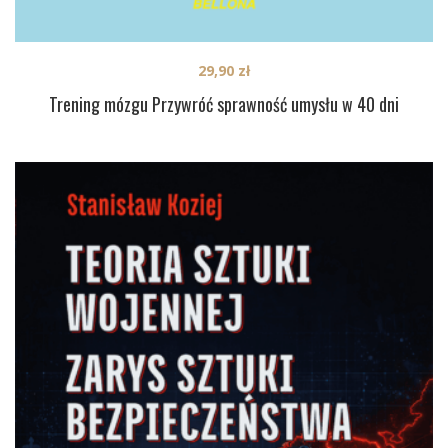
29,90
zł
Trening mózgu Przywróć sprawność umysłu w 40 dni