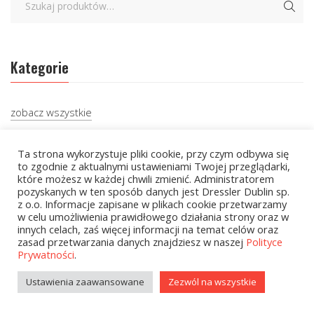
Kategorie
zobacz wszystkie
Wielcy Humaniści – 02.03.2026
Ta strona wykorzystuje pliki cookie, przy czym odbywa się
to zgodnie z aktualnymi ustawieniami Twojej przeglądarki,
Kolekcje Biedronka - 16.03.2026
które możesz w każdej chwili zmienić. Administratorem
pozyskanych w ten sposób danych jest Dressler Dublin sp.
Wielcy Humaniści – 16.03.2026
z o.o. Informacje zapisane w plikach cookie przetwarzamy
w celu umożliwienia prawidłowego działania strony oraz w
Kolekcje Biedronka - 13.04.2026
innych celach, zaś więcej informacji na temat celów oraz
zasad przetwarzania danych znajdziesz w naszej
Polityce
Kolekcje Biedronka
Prywatności
.
Kolekcje Biedronka - 16.02.2026
Ustawienia zaawansowane
Zezwól na wszystkie
Wielcy Humaniści - 16.02.2026