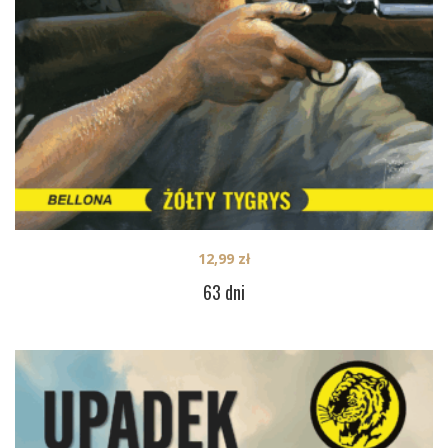
12,99
zł
63 dni