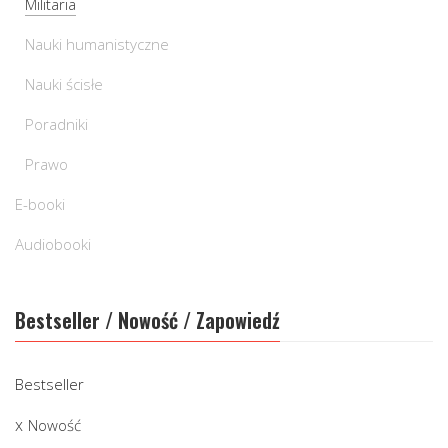
Militaria
Nauki humanistyczne
Nauki ścisłe
Poradniki
Prawo
E-booki
Audiobooki
Bestseller / Nowość / Zapowiedź
Bestseller
Nowość