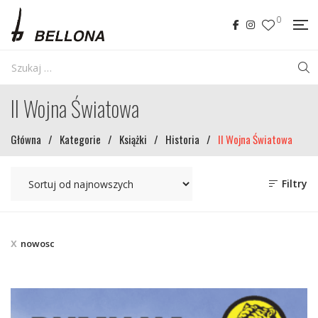
0
II Wojna Światowa
Główna
/
Kategorie
/
Książki
/
Historia
/
II Wojna Światowa
Filtry
nowosc