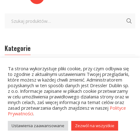
Kategorie
zobacz wszystkie
Ta strona wykorzystuje pliki cookie, przy czym odbywa się
to zgodnie z aktualnymi ustawieniami Twojej przeglądarki,
które możesz w każdej chwili zmienić. Administratorem
Kolekcje Biedronka - 16.03.2026
pozyskanych w ten sposób danych jest Dressler Dublin sp.
z o.o. Informacje zapisane w plikach cookie przetwarzamy
Wielcy Humaniści – 16.03.2026
w celu umożliwienia prawidłowego działania strony oraz w
innych celach, zaś więcej informacji na temat celów oraz
Kolekcje Biedronka - 13.04.2026
zasad przetwarzania danych znajdziesz w naszej
Polityce
Prywatności
.
Kolekcje Biedronka
Ustawienia zaawansowane
Zezwól na wszystkie
Kolekcje Biedronka - 16.02.2026