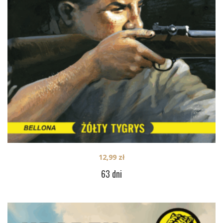
12,99
zł
63 dni