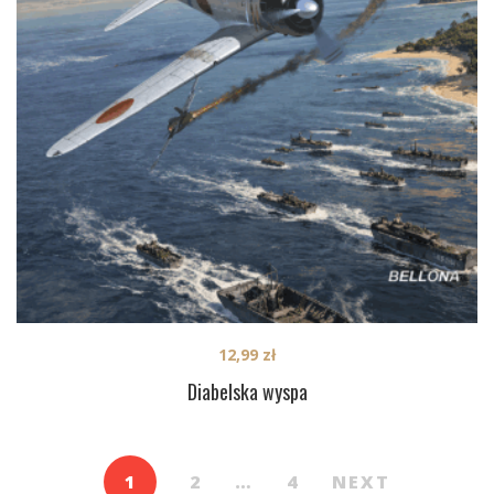
12,99
zł
Diabelska wyspa
1
2
…
4
NEXT