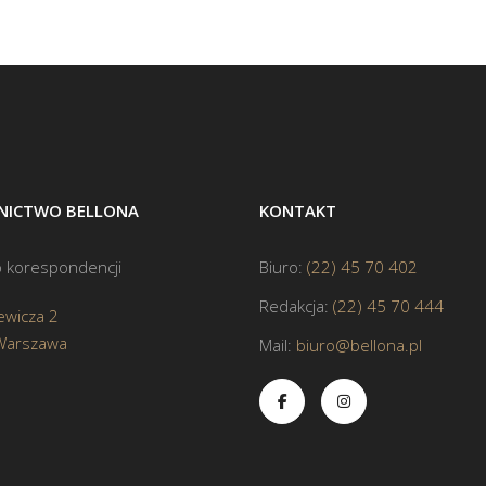
ICTWO BELLONA
KONTAKT
 korespondencji
Biuro:
(22) 45 70 402
Redakcja:
(22) 45 70 444
ewicza 2
Warszawa
Mail:
biuro@bellona.pl