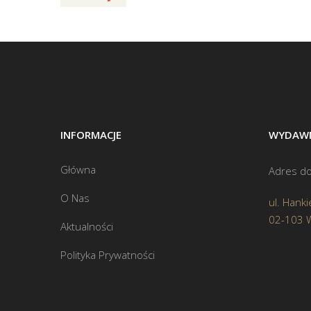
INFORMACJE
WYDAWN
Główna
Adres do
O Nas
ul. Hanki
02-103 
Aktualności
Polityka Prywatności