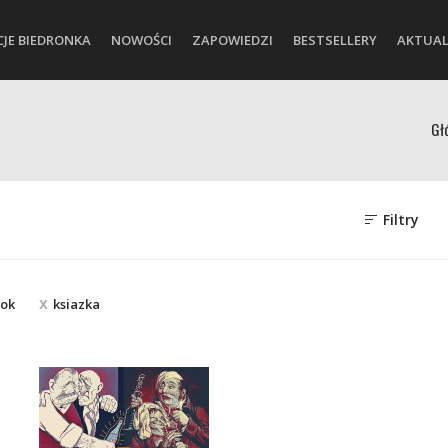
CJE BIEDRONKA
NOWOŚCI
ZAPOWIEDZI
BESTSELLERY
AKTUAL
Gł
Filtry
ook
ksiazka