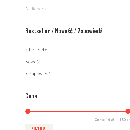
Audiobooki
Bestseller / Nowość / Zapowiedź
Bestseller
Nowość
Zapowiedź
Cena
Cena:
10 zł
—
150 zł
FILTRUJ