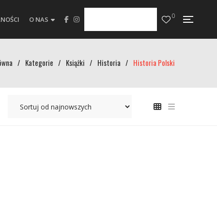
0
NOŚCI
O NAS
ówna
/
Kategorie
/
Książki
/
Historia
/
Historia Polski