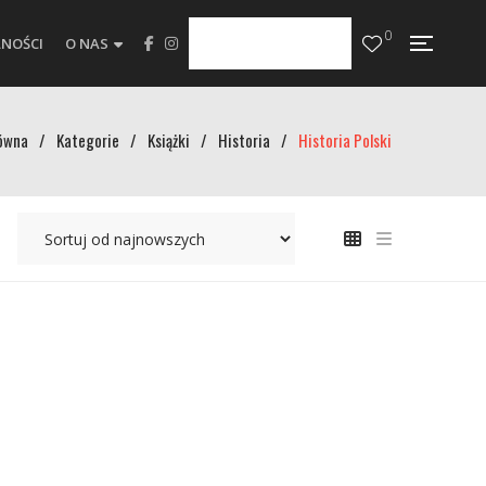
0
NOŚCI
O NAS
ówna
/
Kategorie
/
Książki
/
Historia
/
Historia Polski