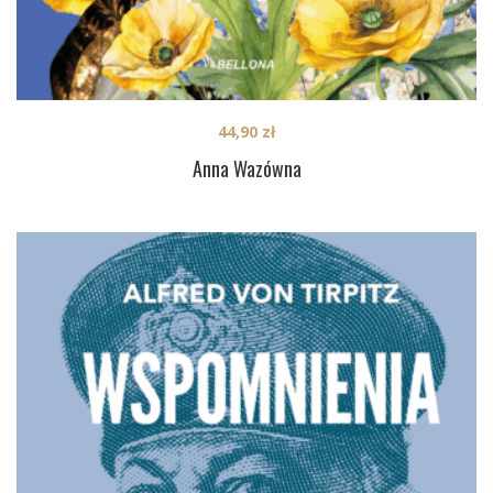
44,90
zł
Anna Wazówna