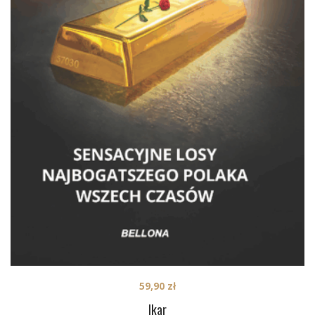
59,90
zł
Ikar