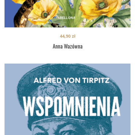
44,90
zł
Anna Wazówna