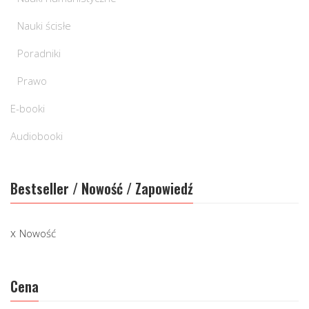
Nauki ścisłe
Poradniki
Prawo
E-booki
Audiobooki
Bestseller / Nowość / Zapowiedź
Nowość
Cena