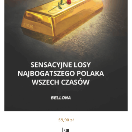
59,90
zł
Ikar