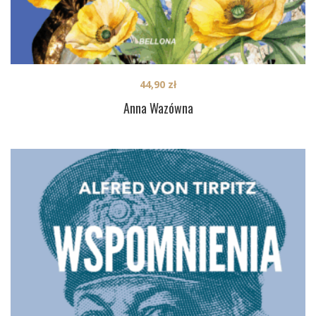
44,90
zł
Anna Wazówna