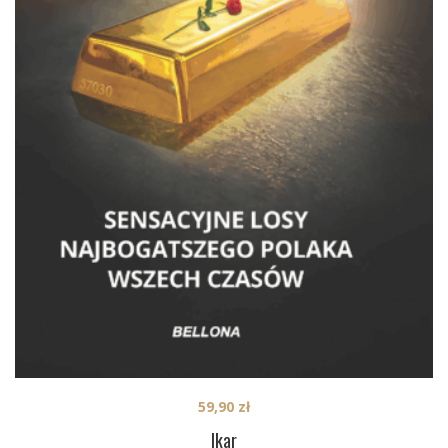
59,90
zł
Ikar