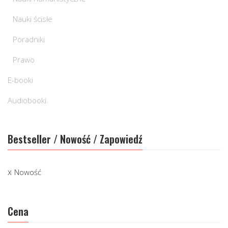
Nauki ścisłe
Poradniki
Prawo
E-booki
Audiobooki
Bestseller / Nowość / Zapowiedź
Nowość
Cena