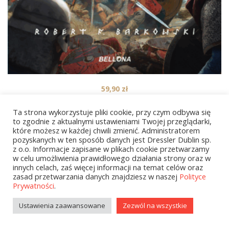
59,90
zł
Siemowit Zacny. Cykl Przodkowie. Tom 4
Ta strona wykorzystuje pliki cookie, przy czym odbywa się
to zgodnie z aktualnymi ustawieniami Twojej przeglądarki,
które możesz w każdej chwili zmienić. Administratorem
pozyskanych w ten sposób danych jest Dressler Dublin sp.
1
2
…
113
NEXT
z o.o. Informacje zapisane w plikach cookie przetwarzamy
w celu umożliwienia prawidłowego działania strony oraz w
innych celach, zaś więcej informacji na temat celów oraz
zasad przetwarzania danych znajdziesz w naszej
Polityce
Prywatności
.
Ustawienia zaawansowane
Zezwól na wszystkie