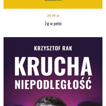
29,99
zł
Żyj w pełni