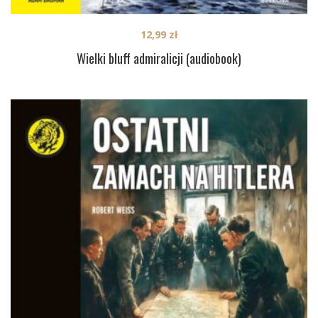
12,99
zł
Wielki bluff admiralicji (audiobook)