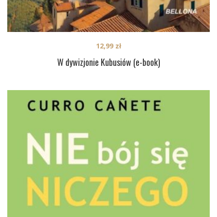
12,99
zł
W dywizjonie Kubusiów (e-book)