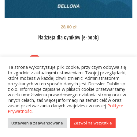
28,00
zł
Nadzieja dla cyników (e-book)
1
2
…
42
NEXT
Ta strona wykorzystuje pliki cookie, przy czym odbywa się
to zgodnie z aktualnymi ustawieniami Twojej przeglądarki,
które możesz w każdej chwili zmienić. Administratorem
pozyskanych w ten sposób danych jest Dressler Dublin sp.
z o.o. Informacje zapisane w plikach cookie przetwarzamy
w celu umożliwienia prawidłowego działania strony oraz w
innych celach, zaś więcej informacji na temat celów oraz
zasad przetwarzania danych znajdziesz w naszej
Polityce
Prywatności
.
Kategorie
Ustawienia zaawansowane
Zezwól na wszystkie
zobacz wszystkie