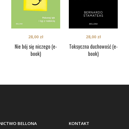
28,00
zł
28,00
zł
Nie bój się niczego (e-
Toksyczna duchowość (e-
book)
book)
ICTWO BELLONA
KONTAKT