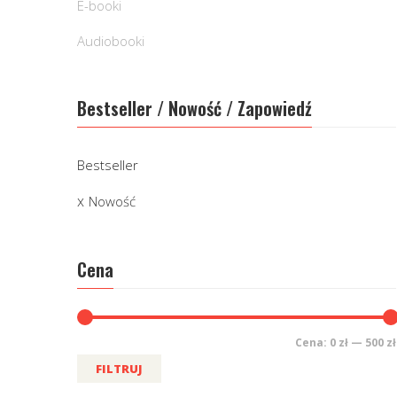
E-booki
Audiobooki
Bestseller / Nowość / Zapowiedź
Bestseller
Nowość
Cena
Cena:
0 zł
—
500 zł
FILTRUJ