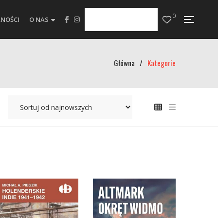
0
NOŚCI
O NAS
Główna
/
Kategorie