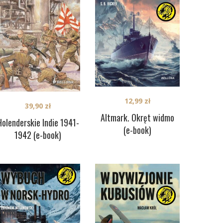
12,99
zł
39,90
zł
Altmark. Okręt widmo
Holenderskie Indie 1941-
(e-book)
1942 (e-book)