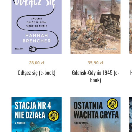
28,00
zł
35,90
zł
Odłącz się (e-book)
Gdańsk-Gdynia 1945 (e-
book)