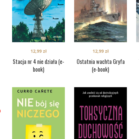
12,99
zł
12,99
zł
Stacja nr 4 nie działa (e-
Ostatnia wachta Gryfa
book)
(e-book)