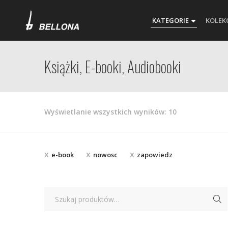
KATEGORIE
KOLEK
Książki, E-booki, Audiobooki
Posortowane
Wyświetlanie wszystkich wyników: 10
według
najnowszych
e-book
nowosc
zapowiedz