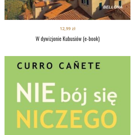
12,99
zł
W dywizjonie Kubusiów (e-book)