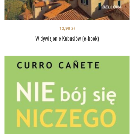
12,99
zł
W dywizjonie Kubusiów (e-book)