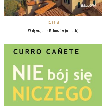
12,99
zł
W dywizjonie Kubusiów (e-book)