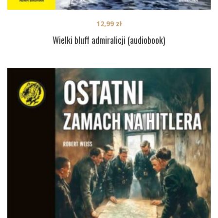
12,99
zł
Wielki bluff admiralicji (audiobook)