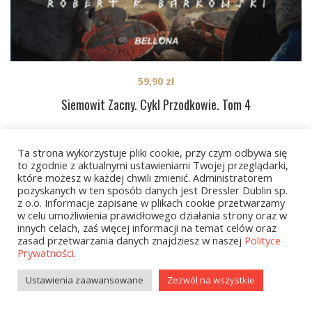
59,90
zł
Siemowit Zacny. Cykl Przodkowie. Tom 4
Ta strona wykorzystuje pliki cookie, przy czym odbywa się
1
2
…
126
NEXT
to zgodnie z aktualnymi ustawieniami Twojej przeglądarki,
które możesz w każdej chwili zmienić. Administratorem
pozyskanych w ten sposób danych jest Dressler Dublin sp.
z o.o. Informacje zapisane w plikach cookie przetwarzamy
w celu umożliwienia prawidłowego działania strony oraz w
innych celach, zaś więcej informacji na temat celów oraz
zasad przetwarzania danych znajdziesz w naszej
Polityce
Prywatności
.
Kategorie
Ustawienia zaawansowane
Zezwól na wszystkie