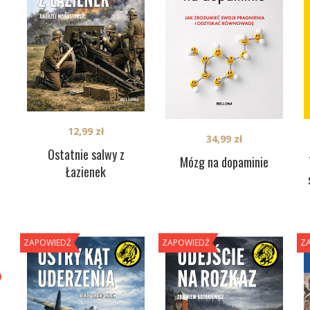
12,99
zł
34,99
zł
Ostatnie salwy z
Mózg na dopaminie
Łazienek
ZAPOWIEDŹ
ZAPOWIEDŹ
Z