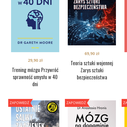
69,90
zł
29,90
zł
Teoria sztuki wojennej
Trening mózgu Przywróć
Zarys sztuki
sprawność umysłu w 40
bezpieczeństwa
dni
ZAPOWIEDŹ
ZAPOWIEDŹ
Z