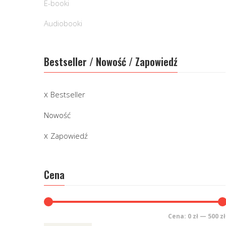
E-booki
Audiobooki
Bestseller / Nowość / Zapowiedź
Bestseller
Nowość
Zapowiedź
Cena
Cena:
0 zł
—
500 zł