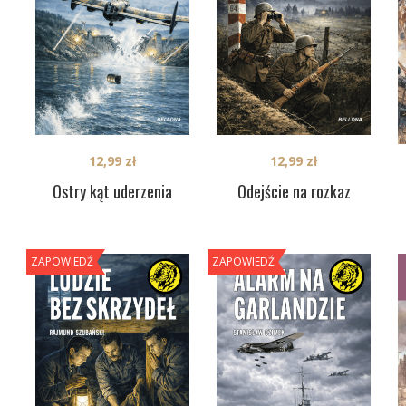
12,99
zł
12,99
zł
Ostry kąt uderzenia
Odejście na rozkaz
ZAPOWIEDŹ
ZAPOWIEDŹ