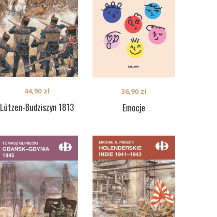
44,90
zł
36,90
zł
Lützen-Budziszyn 1813
Emocje