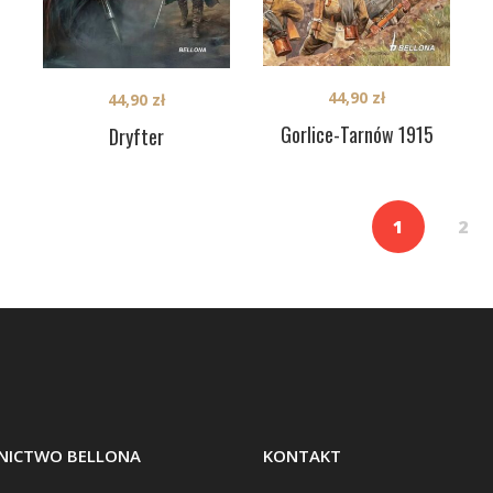
44,90
zł
44,90
zł
Gorlice-Tarnów 1915
Dryfter
1
2
ICTWO BELLONA
KONTAKT