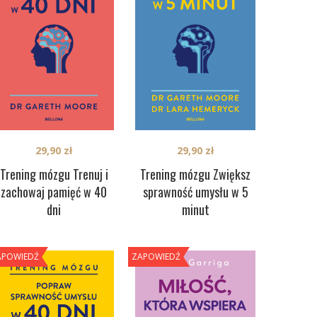
29,90
zł
29,90
zł
Trening mózgu Trenuj i
Trening mózgu Zwiększ
zachowaj pamięć w 40
sprawność umysłu w 5
dni
minut
APOWIEDŹ
ZAPOWIEDŹ