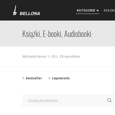
KATEGORIE
KOLEK
Książki, E-booki, Audiobooki
Posortowane
Wyświetlanie 1–18 z 29 wyników
według
najnowszych
bestseller
zapowiedz