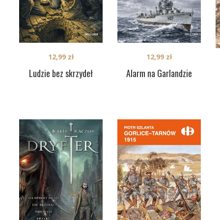
12,99
zł
12,99
zł
Ludzie bez skrzydeł
Alarm na Garlandzie