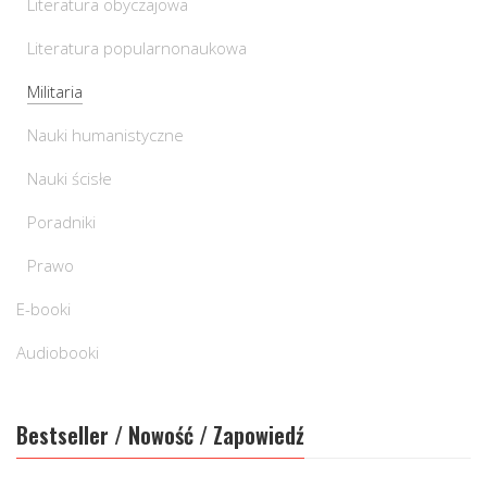
Literatura obyczajowa
Literatura popularnonaukowa
Militaria
Nauki humanistyczne
Nauki ścisłe
Poradniki
Prawo
E-booki
Audiobooki
Bestseller / Nowość / Zapowiedź