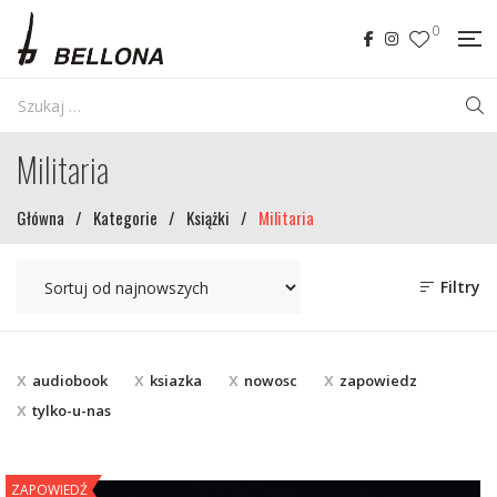
0
Militaria
Główna
/
Kategorie
/
Książki
/
Militaria
Filtry
audiobook
ksiazka
nowosc
zapowiedz
tylko-u-nas
ZAPOWIEDŹ