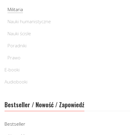
Militaria
Nauki humanistyczne
Nauki ścisłe
Poradniki
Prawo
E-booki
Audiobooki
Bestseller / Nowość / Zapowiedź
Bestseller