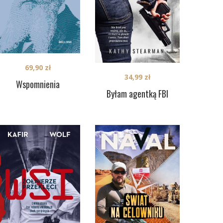
69,90
zł
34,99
zł
Wspomnienia
Byłam agentką FBI