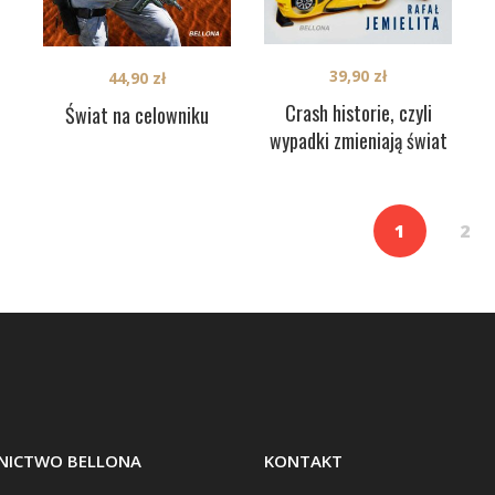
39,90
zł
44,90
zł
Crash historie, czyli
Świat na celowniku
wypadki zmieniają świat
1
2
ICTWO BELLONA
KONTAKT