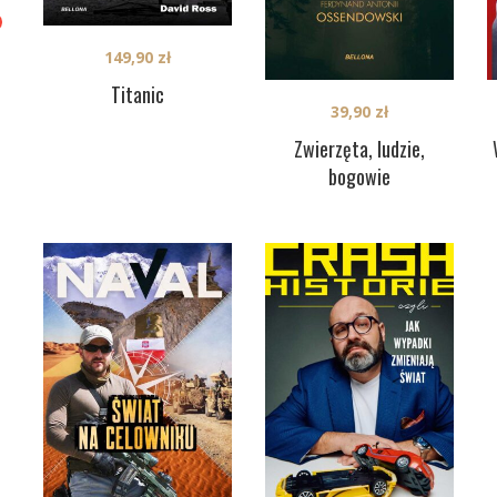
149,90
zł
Titanic
39,90
zł
Zwierzęta, ludzie,
bogowie