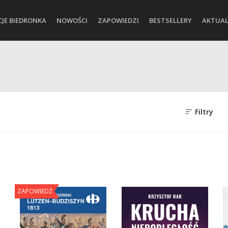
CJE BIEDRONKA
NOWOŚCI
ZAPOWIEDZI
BESTSELLERY
AKTUAL
Filtry
ZAPOWIEDŹ