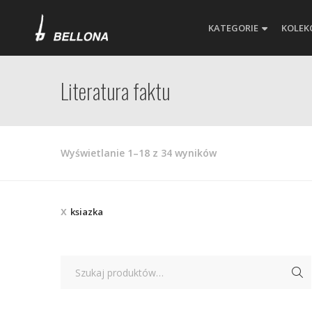
KATEGORIE
KOLEK
Literatura faktu
Posortowane
Wyświetlanie 1–18 z 34 wyników
według
najnowszych
ksiazka