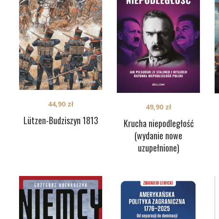
44,90
zł
49,90
zł
Lützen-Budziszyn 1813
Krucha niepodległość
(wydanie nowe
uzupełnione)