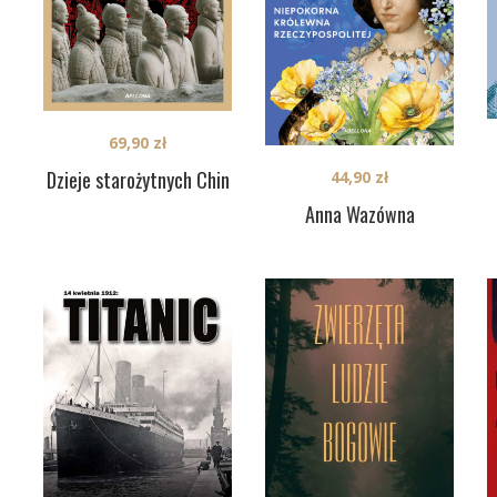
69,90
zł
Dzieje starożytnych Chin
44,90
zł
Anna Wazówna