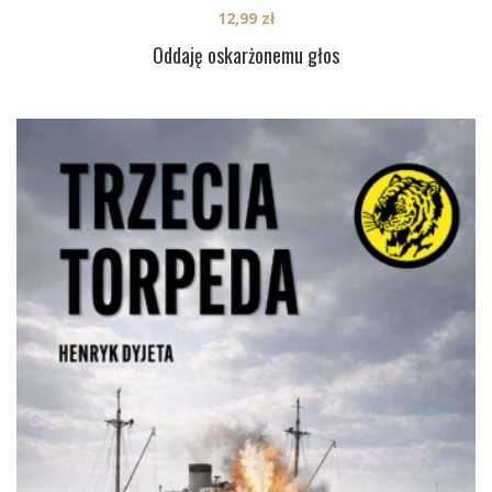
12,99
zł
Oddaję oskarżonemu głos