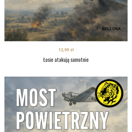
12,99
zł
Łosie atakują samotnie