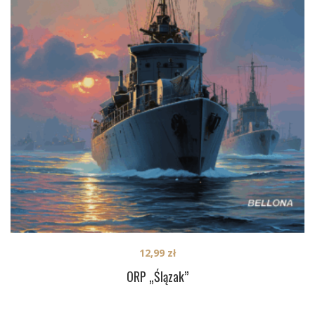
12,99
zł
ORP „Ślązak”