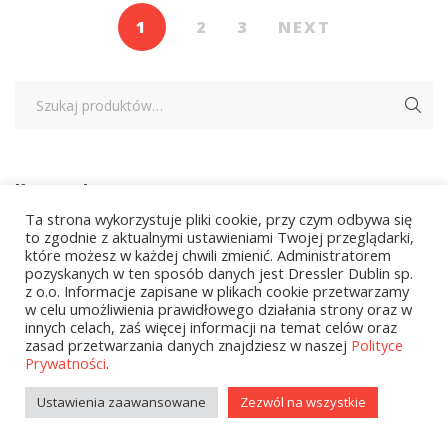
1
2
3
NEXT
Kategorie
Ta strona wykorzystuje pliki cookie, przy czym odbywa się
to zgodnie z aktualnymi ustawieniami Twojej przeglądarki,
które możesz w każdej chwili zmienić. Administratorem
zobacz wszystkie
pozyskanych w ten sposób danych jest Dressler Dublin sp.
z o.o. Informacje zapisane w plikach cookie przetwarzamy
Kolekcje Biedronka
w celu umożliwienia prawidłowego działania strony oraz w
innych celach, zaś więcej informacji na temat celów oraz
Kolekcje Biedronka - 16.02.2026
zasad przetwarzania danych znajdziesz w naszej
Polityce
Prywatności
.
Wielcy Humaniści - 16.02.2026
Ustawienia zaawansowane
Zezwól na wszystkie
Wielcy Humaniści – 02.03.2026