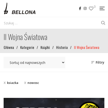
0
II Wojna Światowa
Główna
/
Kategorie
/
Książki
/
Historia
/
II Wojna Światowa
Filtry
ksiazka
nowosc