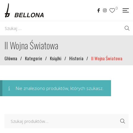
0
II Wojna Światowa
Główna
/
Kategorie
/
Książki
/
Historia
/
II Wojna Światowa
Nie znaleziono produktów, których szukasz.