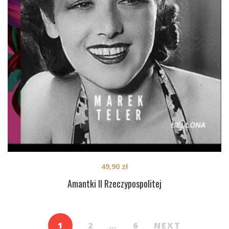
49,90
zł
Amantki II Rzeczypospolitej
1
2
…
6
NEXT