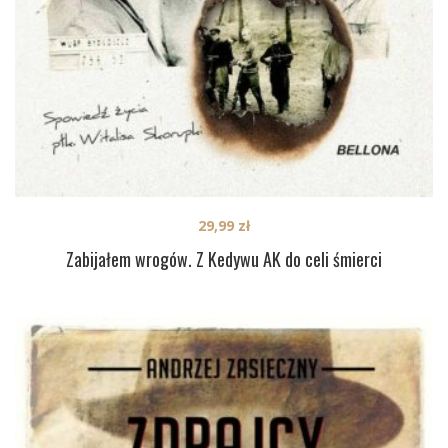
29,99
zł
Zabijałem wrogów. Z Kedywu AK do celi śmierci