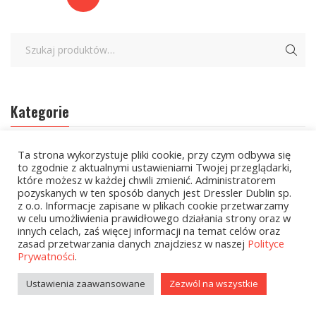
Kategorie
Ta strona wykorzystuje pliki cookie, przy czym odbywa się
zobacz wszystkie
to zgodnie z aktualnymi ustawieniami Twojej przeglądarki,
które możesz w każdej chwili zmienić. Administratorem
Kolekcje Biedronka
pozyskanych w ten sposób danych jest Dressler Dublin sp.
z o.o. Informacje zapisane w plikach cookie przetwarzamy
Kolekcje Biedronka - 16.02.2026
w celu umożliwienia prawidłowego działania strony oraz w
innych celach, zaś więcej informacji na temat celów oraz
Wielcy Humaniści - 16.02.2026
zasad przetwarzania danych znajdziesz w naszej
Polityce
Prywatności
.
Wielcy Humaniści – 02.03.2026
Ustawienia zaawansowane
Zezwól na wszystkie
Kolekcje Biedronka - 16.03.2026