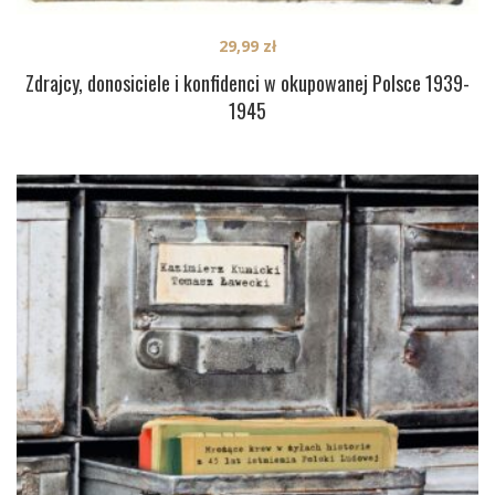
29,99
zł
Zdrajcy, donosiciele i konfidenci w okupowanej Polsce 1939-
1945