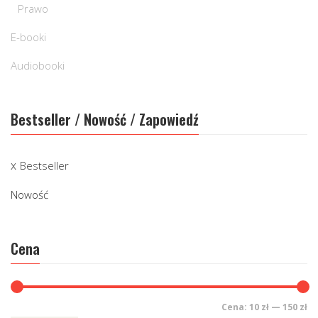
Prawo
E-booki
Audiobooki
Bestseller / Nowość / Zapowiedź
Bestseller
Nowość
Cena
Cena:
10 zł
—
150 zł