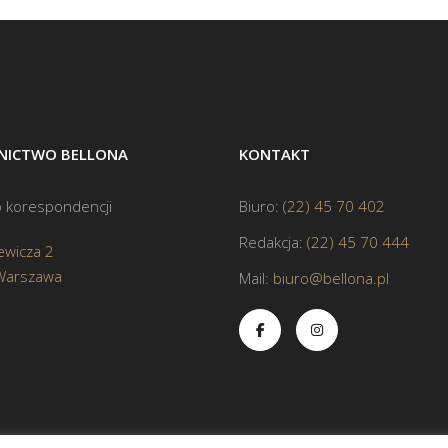
ICTWO BELLONA
KONTAKT
 korespondencji
Biuro:
(22) 45 70 402
Redakcja:
(22) 45 70 444
ewicza 2
Warszawa
Mail:
biuro@bellona.pl