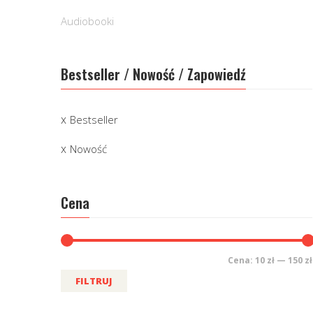
Audiobooki
Bestseller / Nowość / Zapowiedź
Bestseller
Nowość
Cena
Cena:
10 zł
—
150 zł
FILTRUJ