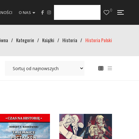
0
NOŚCI
O NAS
ówna
/
Kategorie
/
Książki
/
Historia
/
Historia Polski