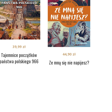
39,99
zł
Tajemnice początków
44,90
zł
państwa polskiego 966
Ze mną się nie napijesz?