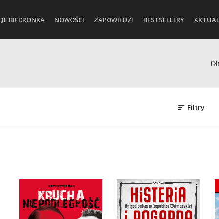
CJE BIEDRONKA
NOWOŚCI
ZAPOWIEDZI
BESTSELLERY
AKTUAL
Gł
Filtry