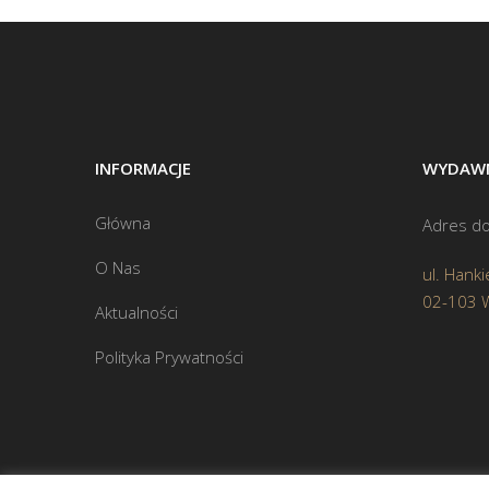
INFORMACJE
WYDAWN
Główna
Adres do
O Nas
ul. Hanki
02-103 
Aktualności
Polityka Prywatności