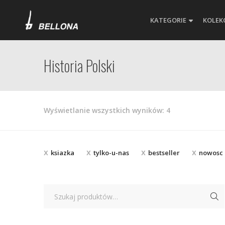
KATEGORIE
KOLEK
Historia Polski
Posortowane
Wyświetlanie wszystkich wyników: 4
według
najnowszych
ksiazka
tylko-u-nas
bestseller
nowosc