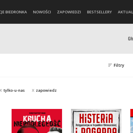
CJE BIEDRONKA
NOWOŚCI
ZAPOWIEDZI
BESTSELLERY
AKTUAL
Gł
Filtry
tylko-u-nas
zapowiedz