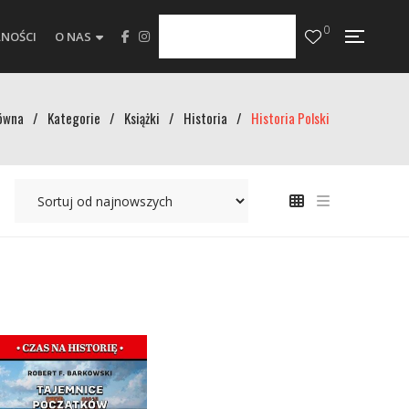
0
NOŚCI
O NAS
ówna
/
Kategorie
/
Książki
/
Historia
/
Historia Polski