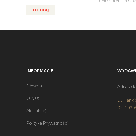
Cena:
10 zł
—
150 zł
FILTRUJ
INFORMACJE
WYDAWN
Główna
Adres do
O Nas
ul. Hanki
02-103 
Aktualności
Polityka Prywatności