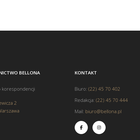
ICTWO BELLONA
KONTAKT
 korespondencji
Biuro:
(22) 45 70 402
Redakcja:
(22) 45 70 444
ewicza 2
Warszawa
Mail:
biuro@bellona.pl