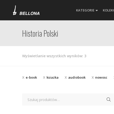
KATEGORIE
KOLEK
Historia Polski
Posortowane
Wyświetlanie wszystkich wyników: 3
według
najnowszych
e-book
ksiazka
audiobook
nowosc