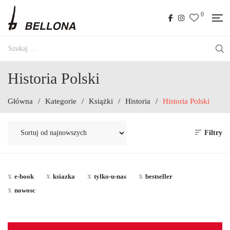
0
Historia Polski
Główna
/
Kategorie
/
Książki
/
Historia
/
Historia Polski
Filtry
e-book
ksiazka
tylko-u-nas
bestseller
nowosc