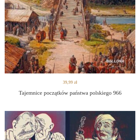
39,99
zł
Tajemnice początków państwa polskiego 966