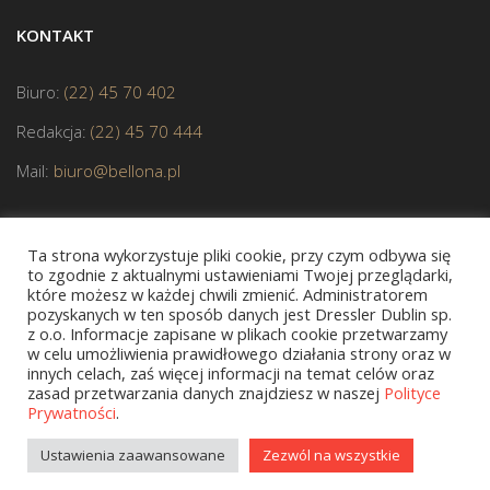
KONTAKT
Biuro:
(22) 45 70 402
Redakcja:
(22) 45 70 444
Mail:
biuro@bellona.pl
Ta strona wykorzystuje pliki cookie, przy czym odbywa się
to zgodnie z aktualnymi ustawieniami Twojej przeglądarki,
które możesz w każdej chwili zmienić. Administratorem
pozyskanych w ten sposób danych jest Dressler Dublin sp.
JESTEŚMY CZŁONKIEM POLSKIEJ IZBY KSIĄŻKI
z o.o. Informacje zapisane w plikach cookie przetwarzamy
w celu umożliwienia prawidłowego działania strony oraz w
innych celach, zaś więcej informacji na temat celów oraz
zasad przetwarzania danych znajdziesz w naszej
Polityce
Prywatności
.
Copyright © 2020 bellona.pl
Ustawienia zaawansowane
Zezwól na wszystkie