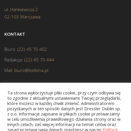
ul. Hankiewicza 2
02-103 Warszawa
KONTAKT
Biuro:
(22) 45 70 402
Redakcja:
(22) 45 70 444
Mail:
biuro@bellona.pl
Ta strona wykorzystuje pliki cookie, przy czym odbywa się
to zgodnie z aktualnymi ustawieniami Twojej przeglądarki,
które możesz w każdej chwili zmienić. Administratorem
pozyskanych w ten sposób danych jest Dressler Dublin sp.
z o.o. Informacje zapisane w plikach cookie przetwarzamy
JESTEŚMY CZŁONKIEM POLSKIEJ IZBY KSIĄŻKI
w celu umożliwienia prawidłowego działania strony oraz w
innych celach, zaś więcej informacji na temat celów oraz
zasad przetwarzania danych znajdziesz w naszej
Polityce