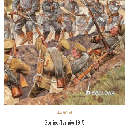
44,90
zł
Gorlice-Tarnów 1915