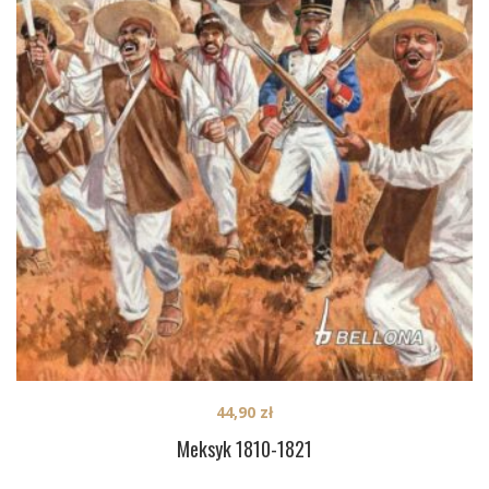
44,90
zł
Meksyk 1810-1821