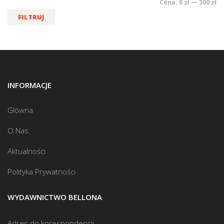
Cena:
0 zł
—
300 zł
FILTRUJ
INFORMACJE
Główna
O Nas
Aktualności
Polityka Prywatności
WYDAWNICTWO BELLONA
Adres do korespondencji