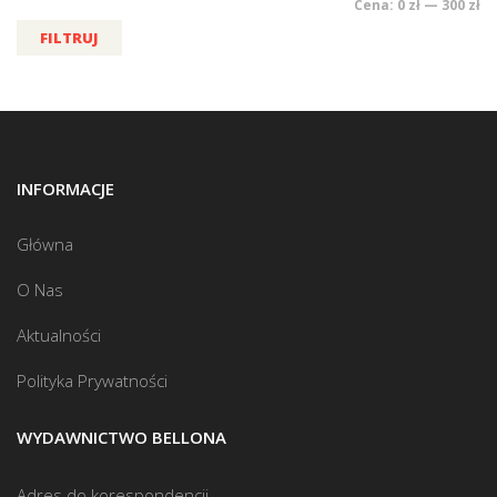
Cena:
0 zł
—
300 zł
FILTRUJ
INFORMACJE
Główna
O Nas
Aktualności
Polityka Prywatności
WYDAWNICTWO BELLONA
Adres do korespondencji