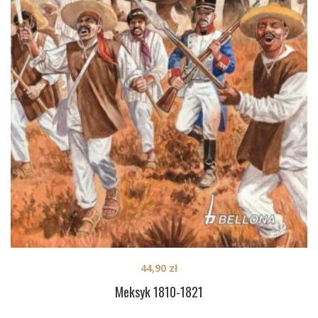
44,90
zł
Meksyk 1810-1821