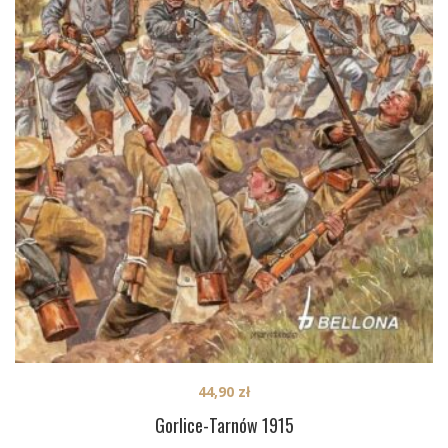
44,90
zł
Gorlice-Tarnów 1915