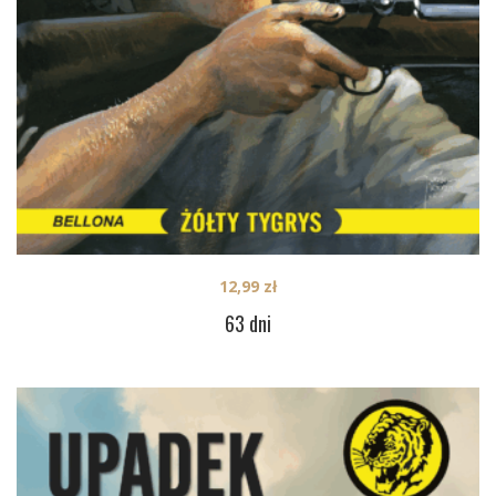
12,99
zł
63 dni