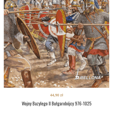
44,90
zł
Wojny Bazylego II Bułgarobójcy 976-1025