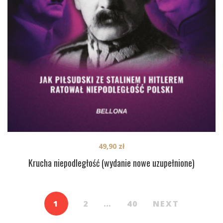
49,90
zł
Krucha niepodległość (wydanie nowe uzupełnione)
1
2
…
40
NEXT