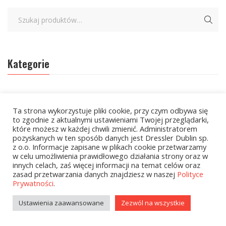
Kategorie
zobacz wszystkie
Ta strona wykorzystuje pliki cookie, przy czym odbywa się
Kolekcje Biedronka
to zgodnie z aktualnymi ustawieniami Twojej przeglądarki,
które możesz w każdej chwili zmienić. Administratorem
Kolekcje Biedronka - 16.02.2026
pozyskanych w ten sposób danych jest Dressler Dublin sp.
z o.o. Informacje zapisane w plikach cookie przetwarzamy
w celu umożliwienia prawidłowego działania strony oraz w
Wielcy Humaniści - 16.02.2026
innych celach, zaś więcej informacji na temat celów oraz
zasad przetwarzania danych znajdziesz w naszej
Polityce
Wielcy Humaniści – 02.03.2026
Prywatności
.
Kolekcje Biedronka - 16.03.2026
Ustawienia zaawansowane
Zezwól na wszystkie
Wielcy Humaniści – 16.03.2026