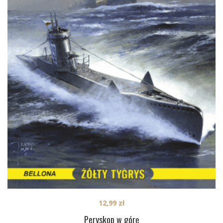
12,99
zł
Peryskop w górę