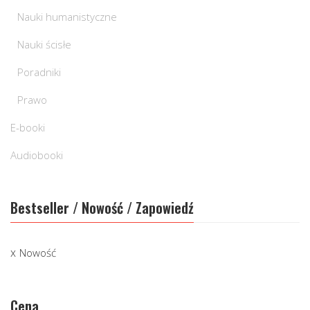
Nauki humanistyczne
Nauki ścisłe
Poradniki
Prawo
E-booki
Audiobooki
Bestseller / Nowość / Zapowiedź
Nowość
Cena