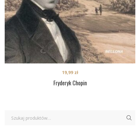
19,99
zł
Fryderyk Chopin