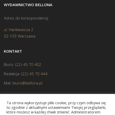
WYDAWNICTWO BELLONA
Adres do korespondencji
ul. Hankiewicza 2
02-103 Warszawa
KONTAKT
Biuro:
(22) 45 70 402
Redakcja:
(22) 45 70 444
Mail:
biuro@bellona.pl
Ta strona wykorzystuje pliki cookie, przy czym odbywa się
to zgodnie z aktualnymi ustawieniami Twojej przeglądarki,
które możesz w każdej chwili zmienić. Administratorem