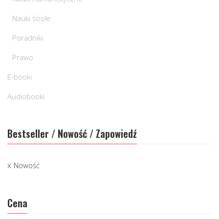
Nauki ścisłe
Poradniki
Prawo
E-booki
Audiobooki
Bestseller / Nowość / Zapowiedź
Nowość
Cena