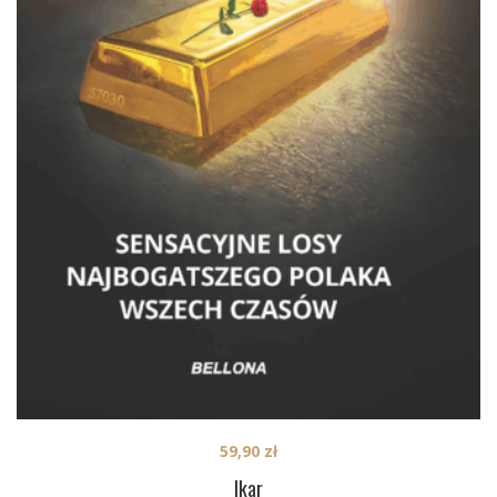
59,90
zł
Ikar