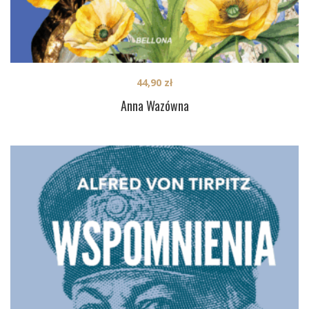
44,90
zł
Anna Wazówna