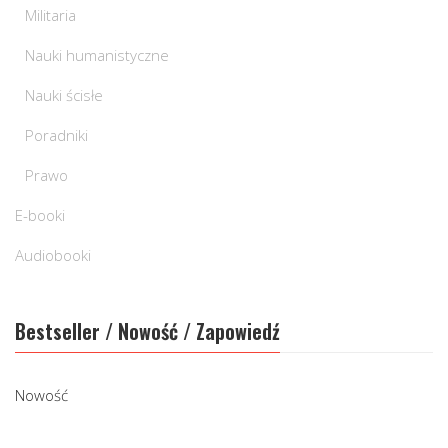
Militaria
Nauki humanistyczne
Nauki ścisłe
Poradniki
Prawo
E-booki
Audiobooki
Bestseller / Nowość / Zapowiedź
Nowość