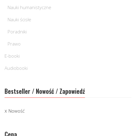
Nauki humanistyczne
Nauki ścisłe
Poradniki
Prawo
E-booki
Audiobooki
Bestseller / Nowość / Zapowiedź
Nowość
Cena