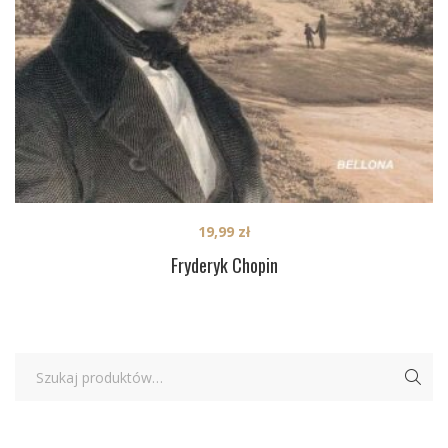
19,99
zł
Fryderyk Chopin