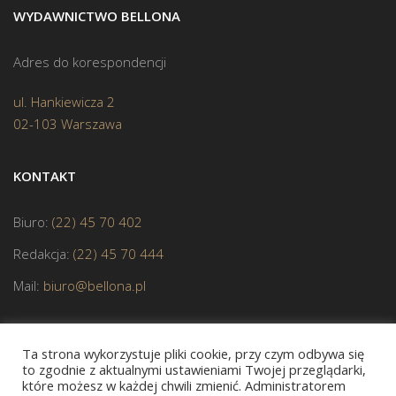
WYDAWNICTWO BELLONA
Adres do korespondencji
ul. Hankiewicza 2
02-103 Warszawa
KONTAKT
Biuro:
(22) 45 70 402
Redakcja:
(22) 45 70 444
Mail:
biuro@bellona.pl
Ta strona wykorzystuje pliki cookie, przy czym odbywa się
to zgodnie z aktualnymi ustawieniami Twojej przeglądarki,
które możesz w każdej chwili zmienić. Administratorem