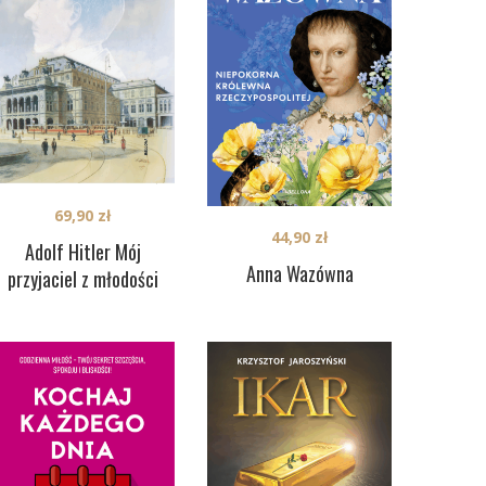
69,90
zł
44,90
zł
Adolf Hitler Mój
Anna Wazówna
przyjaciel z młodości