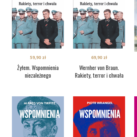
59,90
zł
69,90
zł
Żyłem. Wspomnienia
Wernher von Braun.
niezależnego
Rakiety, terror i chwała