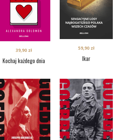
59,90
zł
39,90
zł
Ikar
Kochaj każdego dnia