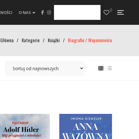
0
NOŚCI
O NAS
Główna
/
Kategorie
/
Książki
/
Biografie / Wspomnienia