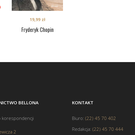
19,99
zł
Fryderyk Chopin
ICTWO BELLONA
KONTAKT
 korespondencji
Biuro:
(22) 45 70 402
Redakcja:
(22) 45 70 444
ewicza 2