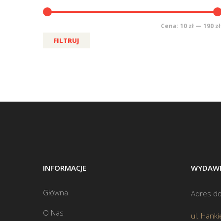
Cena:
10 zł
—
190 zł
FILTRUJ
INFORMACJE
WYDAWN
Główna
Adres do
O Nas
ul. Hanki