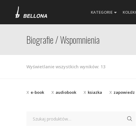
KATEGORIE
KOLEK
Biografie / Wspomnienia
Posortowane
Wyświetlanie wszystkich wyników: 13
według
najnowszych
e-book
audiobook
ksiazka
zapowiedz