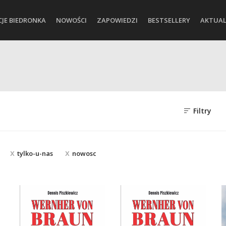
CJE BIEDRONKA
NOWOŚCI
ZAPOWIEDZI
BESTSELLERY
AKTUAL
Filtry
tylko-u-nas
nowosc