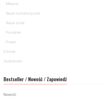
Militaria
Nauki humanistyczne
Nauki ścisłe
Poradniki
Prawo
E-booki
Audiobooki
Bestseller / Nowość / Zapowiedź
Nowość