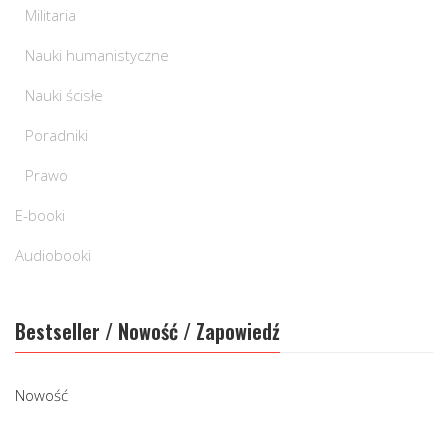
Militaria
Nauki humanistyczne
Nauki ścisłe
Poradniki
Prawo
E-booki
Audiobooki
Bestseller / Nowość / Zapowiedź
Nowość